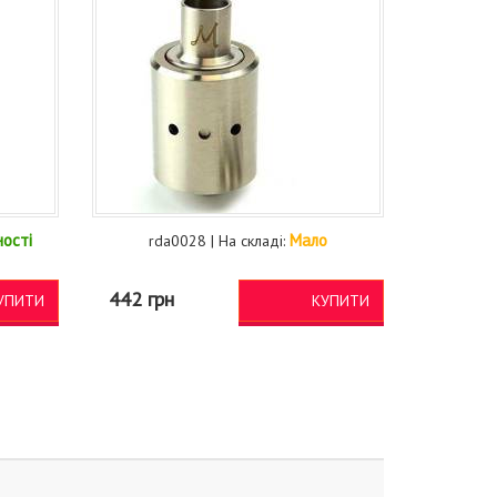
ності
Мало
rda0028 | На складі:
442 грн
УПИТИ
КУПИТИ