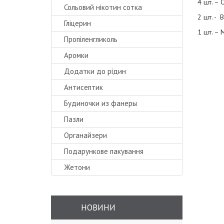
4 шт. – 
Сольовий нікотин сотка
2 шт. - 
Гліцерин
1 шт. –
Пропіленгликоль
Аромки
Додатки до рідин
Антисептик
Будиночки из фанеры
Пазли
Органайзери
Подарункове пакування
Жетони
НОВИНИ