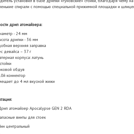
итель установил в базе дрипки «гуновские» стойки, благодаря чему на
аленькие спирали с помощью специальной прижимной площадки и шлицев
ости дрип атомайзера:
иаметр - 24 мм
сота дрипки - 36 мм
добная верхняя заправка
с девайса – 37 г
териал корпуса: латунь
стойки
оковой обдув
10й коннектор
мещает до 4 мл вкусной жижи
тация:
 Дрип атомайзер Apocalypse GEN 2 RDA
Запасные винты для стоек
Пин центральный