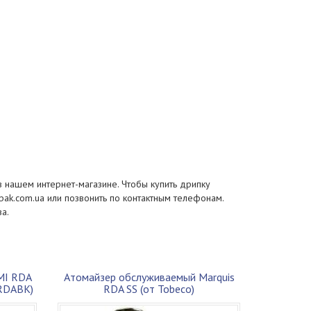
в нашем интернет-магазине. Чтобы купить дрипку
bak.com.ua или позвонить по контактным телефонам.
а.
MI RDA
Атомайзер обслуживаемый Marquis
TRDABK)
RDA SS (от Tobeco)