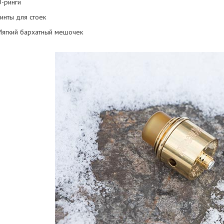
О-ринги
Винты для стоек
 Мягкий бархатный мешочек