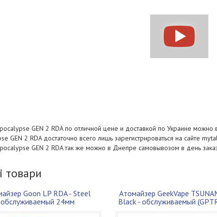
Apocalypse GEN 2 RDA по отличной цене и доставкой по Украине можно 
se GEN 2 RDA достаточно всего лишь зарегистрироваться на сайте myta
Apocalypse GEN 2 RDA так же можно в Днепре самовывозом в день заказ
і товари
айзер Goon LP RDA - Steel
Атомайзер GeekVape TSUNA
обслуживаемый 24мм
Black - обслуживаемый (GP