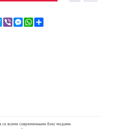
ebook
Twitter
Viber
Messenger
WhatsApp
Ресурс
ма со всеми современными бокс модами.