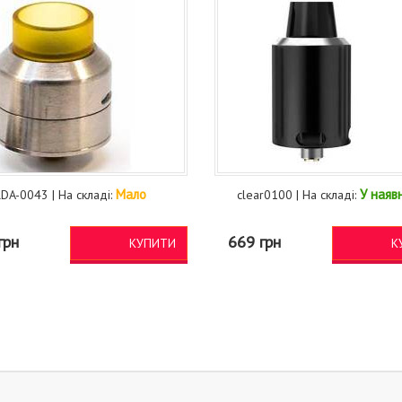
Мало
У наяв
DA-0043 | На складі:
clear0100 | На складі:
грн
669 грн
КУПИТИ
К