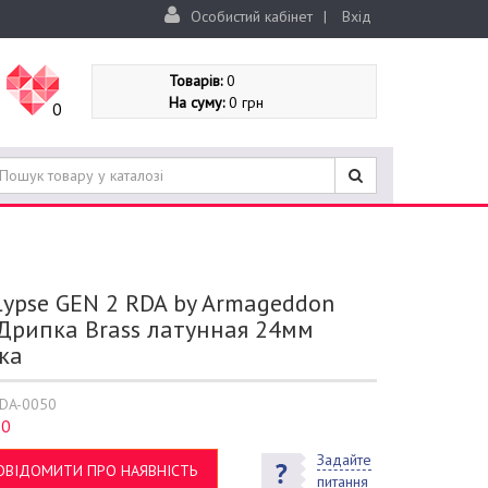
Особистий кабінет
|
Вхід
Товарів:
0
На суму:
0 грн
0
lypse GEN 2 RDA by Armageddon
 Дрипка Brass латунная 24мм
ка
DA-0050
0
:
Задайте
ОВІДОМИТИ ПРО НАЯВНІСТЬ
питання