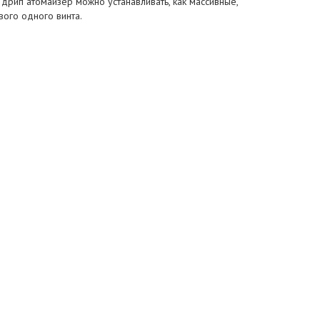
 дрип атомайзер можно устанавливать, как массивные,
ого одного винта.