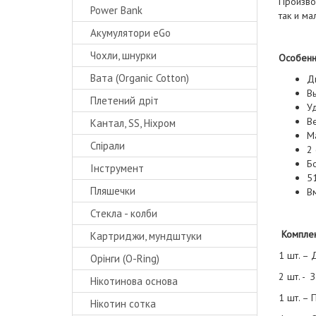
Производ
Power Bank
так и м
Акумулятори eGo
Чохли, шнурки
Особенн
Вата (Organic Cotton)
Д
Вы
Плетений дріт
У
Ве
Кантал, SS, Ніхром
Ма
Спірали
2 
Б
Інструмент
5
Пляшечки
В
Стекла - колби
Комплек
Картриджи, мундштуки
1 шт. –
Орінги (O-Ring)
2 шт. - 
Нікотинова основа
1 шт. – 
Нікотин сотка