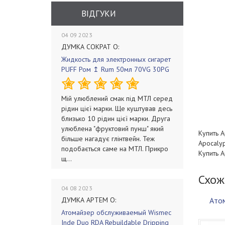
ВІДГУКИ
04 09 2023
ДУМКА СОКРАТ О:
Жидкость для электронных сигарет
PUFF Ром ↥ Rum 50мл 70VG 30PG
Мій улюблений смак під МТЛ серед
рідин цієї марки. Ще куштував десь
близько 10 рідин цієї марки. Друга
улюблена "фруктовий пунш" який
Купить 
більше нагадує глінтвейн. Теж
Apocalyp
подобається саме на МТЛ. Прикро
Купить 
щ...
Схож
04 08 2023
ДУМКА АРТЕМ О:
Атом
Атомайзер обслуживаемый Wismec
Inde Duo RDA Rebuildable Dripping