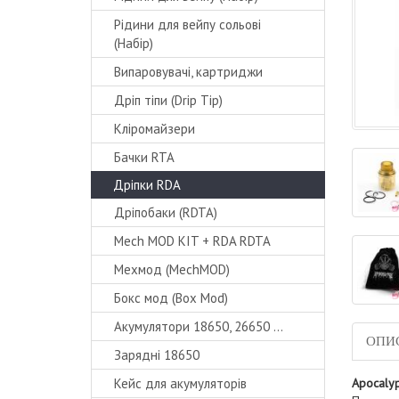
Рідини для вейпу сольові
(Набір)
Випаровувачі, картриджи
Дріп тіпи (Drip Tip)
Кліромайзери
Бачки RTA
Дріпки RDA
Дріпобаки (RDTA)
Mech MOD KIT + RDA RDTA
Мехмод (MechMOD)
Бокс мод (Box Mod)
Акумулятори 18650, 26650 ...
ОПИ
Зарядні 18650
Кейс для акумуляторів
Apocaly