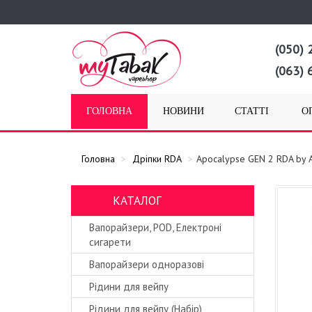
(050) 
(063) 
ГОЛОВНА
НОВИНИ
СТАТТІ
О
Головна
Дріпки RDA
Apocalypse GEN 2 RDA by 
КАТАЛОГ
Вапорайзери, POD, Електроні
сигарети
Вапорайзери одноразові
Рідини для вейпу
Рідини для вейпу (Набір)