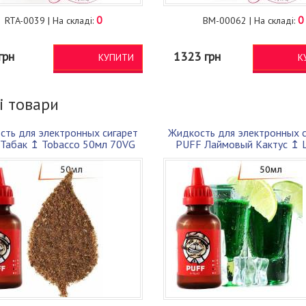
0
0
RTA-0039 | На складі:
BM-00062 | На складі:
грн
1323 грн
КУПИТИ
К
і товари
сть для электронных сигарет
Жидкость для электронных с
Табак ↥ Tobacco 50мл 70VG
PUFF Лаймовый Кактус ↥ L
30PG
Cactus ...