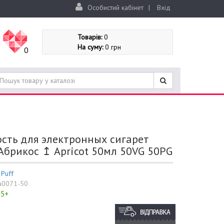
Особистий кабінет
|
Вхід
Товарів:
0
На суму:
0 грн
0
сть для электронных сигарет
Абрикос ↥ Apricot 50мл 50VG 50PG
:
Puff
a0071-50
5+
: