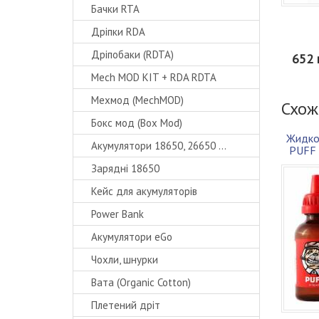
Бачки RTA
Дріпки RDA
Дріпобаки (RDTA)
652 
Mech MOD KIT + RDA RDTA
Мехмод (MechMOD)
Схож
Бокс мод (Box Mod)
Жидко
Акумулятори 18650, 26650 ...
PUFF 
Зарядні 18650
Кейс для акумуляторів
Power Bank
Акумулятори eGo
Чохли, шнурки
Вата (Organic Cotton)
Плетений дріт