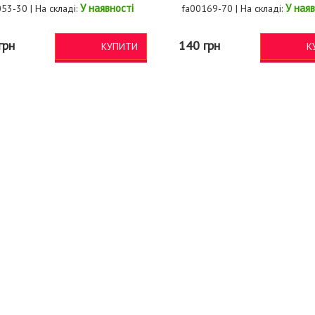
У наявності
У наяв
53-30 | На складі:
fa00169-70 | На складі:
грн
140 грн
КУПИТИ
К