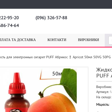
222-95-20
(096) 326-57-88
686-74-64
ПЛАТА ТА ДОСТАВКА
КОНТАКТИ
ВИРОБНИКИ
сть для электронных сигарет PUFF Абрикос ↥ Apricot 50мл 50VG 50PG
Жидко
PUFF 
Виробник
Артикул:
f
На складі
Міцність: