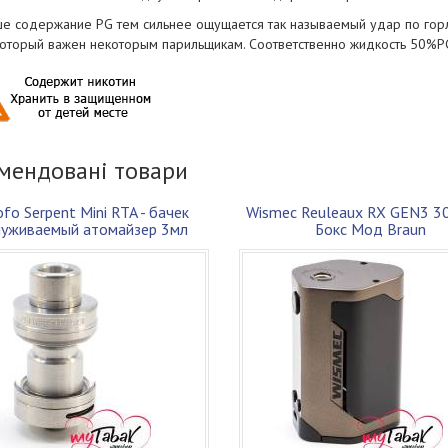
е содержание PG тем сильнее ощущается так называемый удар по горлу,
 который важен некоторым парильщикам. Соответственно жидкость 50%PG
мендовані товари
fo Serpent Mini RTA - бачек
Wismec Reuleaux RX GEN3 3
луживаемый атомайзер 3мл
Бокс Мод Braun
мм SS Стальной Оригинал