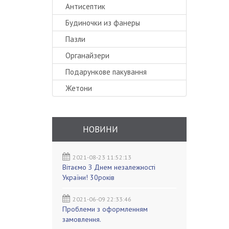
Антисептик
Будиночки из фанеры
Пазли
Органайзери
Подарункове пакування
Жетони
НОВИНИ
2021-08-23 11:52:13
Вітаємо З Днем незалежності
України! 30років
2021-06-09 22:33:46
Проблеми з оформленням
замовлення.