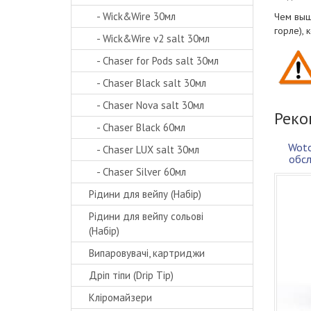
- Wick&Wire 30мл
Чем выш
горле),
- Wick&Wire v2 salt 30мл
- Chaser for Pods salt 30мл
- Chaser Black salt 30мл
- Chaser Nova salt 30мл
Реко
- Chaser Black 60мл
Woto
- Chaser LUX salt 30мл
обс
Φ22
- Chaser Silver 60мл
Рідини для вейпу (Набір)
Рідини для вейпу сольові
(Набір)
Випаровувачі, картриджи
Дріп тіпи (Drip Tip)
Кліромайзери