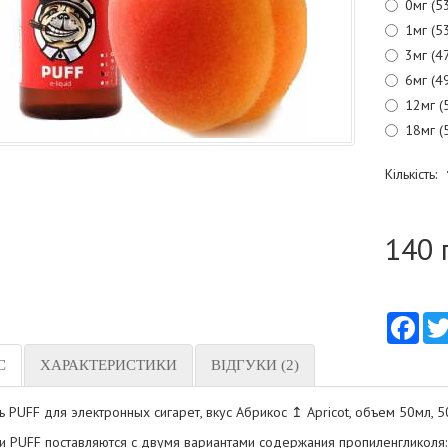
0мг (5
1мг (5
3мг (4
6мг (4
12мг (
18мг (
Кількість:
140 
Fac
С
ХАРАКТЕРИСТИКИ
ВІДГУКИ (2)
 PUFF для электронных сигарет, вкус Абрикос ↥ Apricot, объем 50мл, 
и PUFF поставляются с двумя вариантами содержания пропиленгликоля