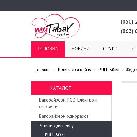
(050) 
(063) 
ГОЛОВНА
НОВИНИ
СТАТТІ
О
Головна
Рідини для вейпу
PUFF 50мл
Жидко
КАТАЛОГ
Вапорайзери, POD, Електроні
сигарети
Вапорайзери одноразові
Рідини для вейпу
- PUFF 50мл