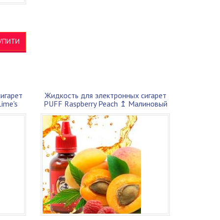
УПИТИ
игарет
Жидкость для электронных сигарет
ime's
PUFF Raspberry Peach ↥ Малиновый
перс...