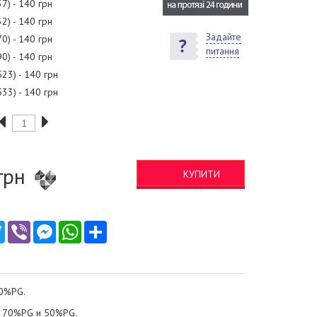
37) - 140 грн
32) - 140 грн
Задайте
70) - 140 грн
питання
90) - 140 грн
523) - 140 грн
533) - 140 грн
грн
КУПИТИ
ebook
Twitter
Viber
Messenger
WhatsApp
Ресурс
50%PG.
: 70%PG и 50%PG.