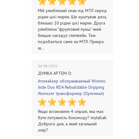
Мій улюблений смак під МТЛ серед
рідин цієї марки. Ще куштував десь
близько 10 рідин цієї марки. Друга
улюблена "фруктовий пунш" який
більше нагадує глінтвейн. Теж
подобається саме на МТЛ. Прикро
щ...
04 08 2023
ДУМКА АРТЕМ О:
Атомайзер обслуживаемый Wismec
Inde Duo RDA Rebuildable Dripping
Atomizer трансформер (Оригинал)
Якщо встановити 4 спіралі, яка має
бути потужність боксмоду? mytabak:
Доброго дня, а який загальний
опір?