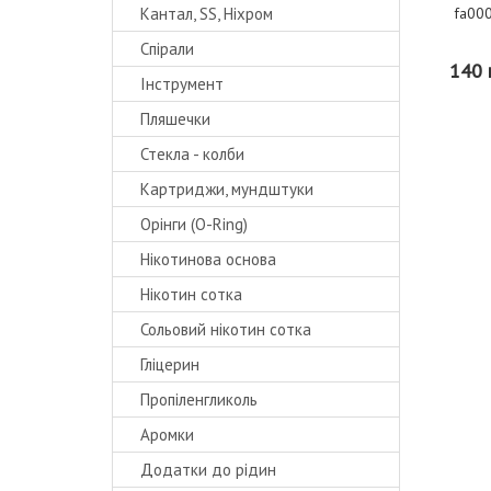
Кантал, SS, Ніхром
fa000
Спірали
140 
Інструмент
Пляшечки
Стекла - колби
Картриджи, мундштуки
Орінги (O-Ring)
Нікотинова основа
Нікотин сотка
Сольовий нікотин сотка
Гліцерин
Пропіленгликоль
Аромки
Додатки до рідин