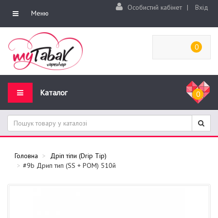
Особистий кабінет
|
Вхід
Меню
0
Каталог
0
Головна
Дріп тіпи (Drip Tip)
#9b Дрип тип (SS + POM) 510й