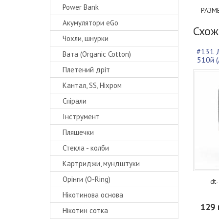
Power Bank
РАЗМ
Акумулятори eGo
Схож
Чохли, шнурки
#131 Д
Вата (Organic Cotton)
510й (
Плетений дріт
Кантал, SS, Ніхром
Спірали
Інструмент
Пляшечки
Стекла - колби
Картриджи, мундштуки
Орінги (O-Ring)
dt
Нікотинова основа
129 
Нікотин сотка