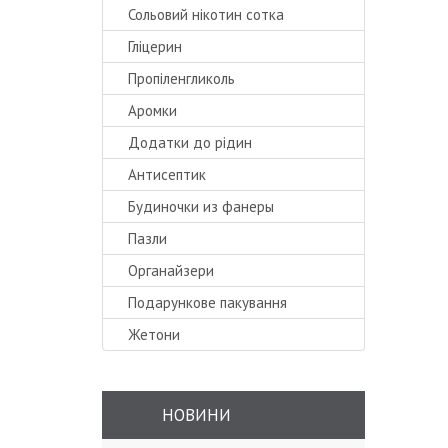
Сольовий нікотин сотка
Гліцерин
Пропіленгликоль
Аромки
Додатки до рідин
Антисептик
Будиночки из фанеры
Пазли
Органайзери
Подарункове пакування
Жетони
НОВИНИ