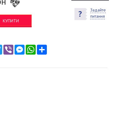
рн
Задайте
питання
КУПИТИ
ebook
Twitter
Viber
Messenger
WhatsApp
Ресурс