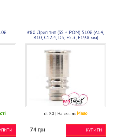
10й
#80 Дрип тип (SS + POM) 510й (A14,
B10, C12.4, D5, E5.3, F19.8 мм)
сті
Мало
dt-80 | На складі:
74 грн
УПИТИ
КУПИТИ