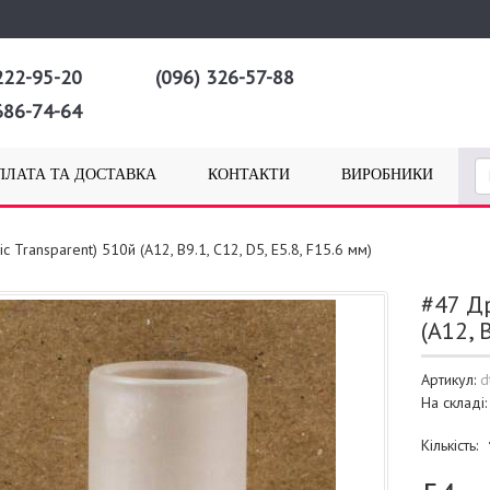
222-95-20
(096) 326-57-88
686-74-64
ПЛАТА ТА ДОСТАВКА
КОНТАКТИ
ВИРОБНИКИ
ic Transparent) 510й (A12, B9.1, C12, D5, E5.8, F15.6 мм)
#47 Др
(A12, 
Артикул:
d
На складі
Кількість: