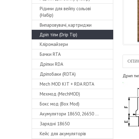
Рідини для вейпу сольові
(Набір)
Випаровувачі, картриджи
Дріп тіпи (Drip Tip)
Кліромайзери
Бачки RTA
ОПИ
Дріпки RDA
Дріпобаки (RDTA)
Дрип тип
Mech MOD KIT + RDA RDTA
Мехмод (MechMOD)
Бокс мод (Box Mod)
Акумулятори 18650, 26650 ...
Зарядні 18650
Кейс для акумуляторів