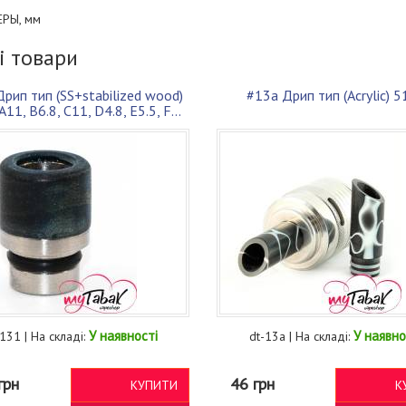
ЕРЫ, мм
і товари
рип тип (SS+stabilized wood)
#13a Дрип тип (Acrylic) 5
A11, B6.8, C11, D4.8, E5.5, F...
У наявності
У наявно
-131 | На складі:
dt-13a | На складі:
грн
46 грн
КУПИТИ
К