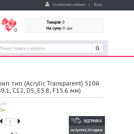
Особистий кабінет
|
Вхід
Товарів:
0
На суму:
0 грн
0
ип тип (Acrylic Transparent) 510й
B9.1, C12, D5, E5.8, F15.6 мм)
t-47
5+
: