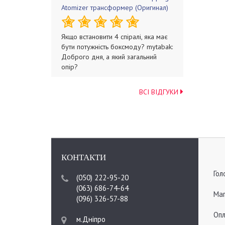
Atomizer трансформер (Оригинал)
Якщо встановити 4 спіралі, яка має
бути потужність боксмоду? mytabak:
Доброго дня, а який загальний
опір?
ВСІ ВІДГУКИ
КОНТАКТИ
Гол
(050) 222-95-20
(063) 686-74-64
Мап
(096) 326-57-88
Опл
м.Дніпро