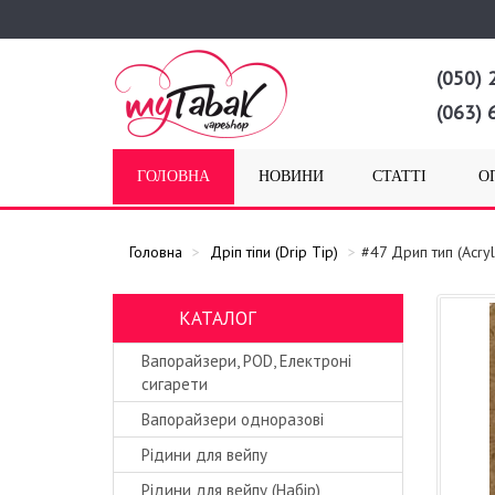
(050) 
(063) 
ГОЛОВНА
НОВИНИ
СТАТТІ
О
Головна
Дріп тіпи (Drip Tip)
#47 Дрип тип (Acryl
КАТАЛОГ
Вапорайзери, POD, Електроні
сигарети
Вапорайзери одноразові
Рідини для вейпу
Рідини для вейпу (Набір)