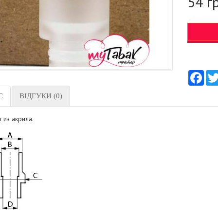
54 г
Fac
С
ВІДГУКИ (0)
 из акрила.