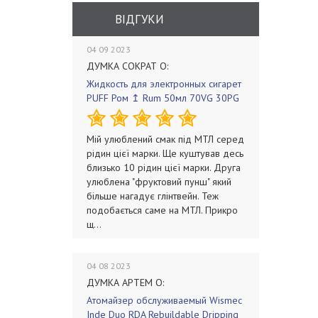
ВІДГУКИ
04 09 2023
ДУМКА СОКРАТ О:
Жидкость для электронных сигарет
PUFF Ром ↥ Rum 50мл 70VG 30PG
Мій улюблений смак під МТЛ серед
рідин цієї марки. Ще куштував десь
близько 10 рідин цієї марки. Друга
улюблена "фруктовий пунш" який
більше нагадує глінтвейн. Теж
подобається саме на МТЛ. Прикро
щ...
04 08 2023
ДУМКА АРТЕМ О:
Атомайзер обслуживаемый Wismec
Inde Duo RDA Rebuildable Dripping