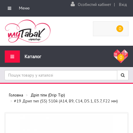
Особистий кабінет
|
Вхід
Меню
0
Каталог
0
Головна
Дріп тіпи (Drip Tip)
#19 Дрип тип (SS) 510й (A14, B9, C14, D5.1, E5.7, F22 мм)