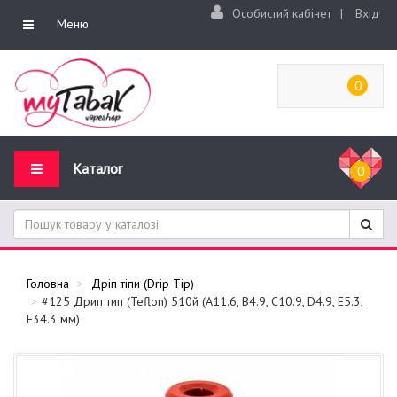
Особистий кабінет
|
Вхід
Меню
0
Каталог
0
Головна
Дріп тіпи (Drip Tip)
#125 Дрип тип (Teflon) 510й (A11.6, B4.9, C10.9, D4.9, E5.3,
F34.3 мм)